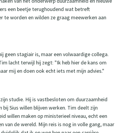
 maken van het onderwerp duurzaamheid en nieuwe
rkers een beetje terughoudend wat betreft
ter te worden en wilden ze graag meewerken aan
 hij geen stagiair is, maar een volwaardige collega.
m lacht terwijl hij zegt: "Ik heb hier de kans om
naar mij en doen ook echt iets met mijn advies."
zijn studie. Hij is vastbesloten om duurzaamheid
ij Sius willen blijven werken. Tim deelt zijn
eid willen maken op ministerieel niveau, echt een
 van de wereld. Mijn reis is nog in volle gang, maar
uidelijk dat ik op weg ben naar een carrière