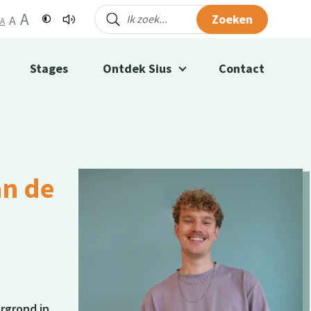
A
Zoeken
A
A
Stages
Ontdek Sius
Contact
an de
rgrond in