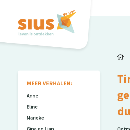
Ti
MEER VERHALEN:
ge
Anne
Eline
du
Marieke
Gina en Lian
Ontmo