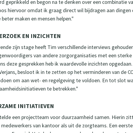
erd geprikkeld en begon na te denken over een combinatie v
oos hiervoor omdat ik graag direct wil bijdragen aan dingen d
e beter maken en mensen helpen."
ERZOEK EN INZICHTEN
ende zijn stage heeft Tim verschillende interviews gehoud
genwoordigers van andere zorgorganisaties met een sterke f
ens deze gesprekken heb ik waardevolle inzichten opgedaan. 
Verjans, besloot ik in te zetten op het verminderen van de C
doen om aan wet- en regelgeving te voldoen. En tot slot w
aamheidsinitiatieven te betrekken."
ZAME INITIATIEVEN
telde een projectteam voor duurzaamheid samen. Hierin zitt
 medewerkers van kantoor als uit de zorgteams. Een eers