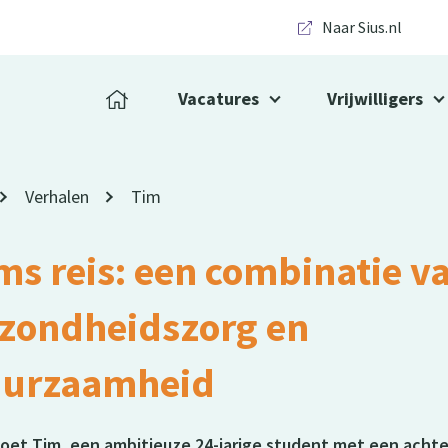
Naar Sius.nl
Vacatures
Vrijwilligers
Verhalen
Tim
ms reis: een combinatie v
zondheidszorg en
urzaamheid
et Tim, een ambitieuze 24-jarige student met een achte