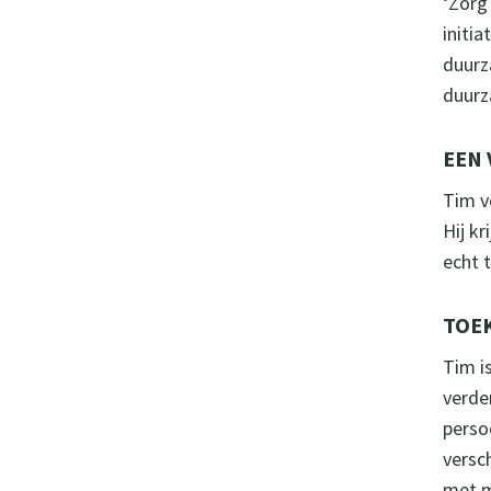
‘Zorg
initi
duurz
duurz
EEN
Tim vo
Hij k
echt 
TOE
Tim i
verde
perso
versc
met m