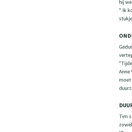
hij w
" Ik k
stukj
OND
Gedur
verte
"Tijd
Anne 
moet 
duurz
DUUR
Tim s
zowel