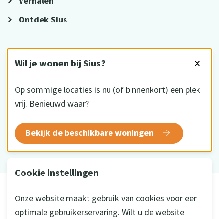
Verhalen
Ontdek Sius
VOLG ONS
Wil je wonen bij Sius?
✕
Op sommige locaties is nu (of binnenkort) een plek
vrij. Benieuwd waar?
HKZ gecertificeerd
Bekijk de beschikbare woningen
Cookie instellingen
© 2026 Sius
Onze website maakt gebruik van cookies voor een
Disclaimer
optimale gebruikerservaring. Wilt u de website
Privacy