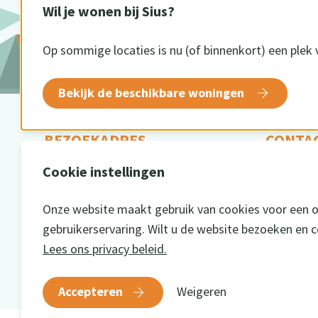
Wil je wonen bij Sius?
Op sommige locaties is nu (of binnenkort) een plek 
Bekijk de beschikbare woningen
BEZOEKADRES
CONTA
Cookie instellingen
Oude Winterswijkseweg 1
054
7141 DE Groenlo
info
Onze website maakt gebruik van cookies voor een 
gebruikerservaring. Wilt u de website bezoeken en 
Lees ons privacy beleid.
Accepteren
Weigeren