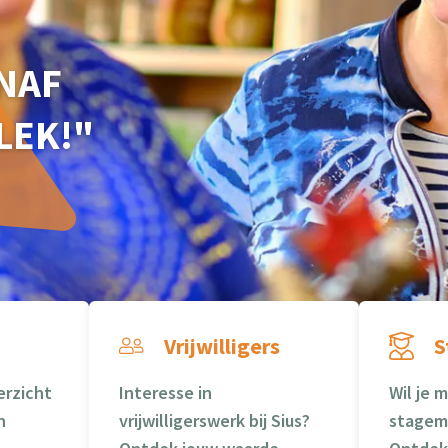
ANAF
LEK!"
Vrijwilligers
S
erzicht
Interesse in
Wil je 
n
vrijwilligerswerk bij Sius?
stagem