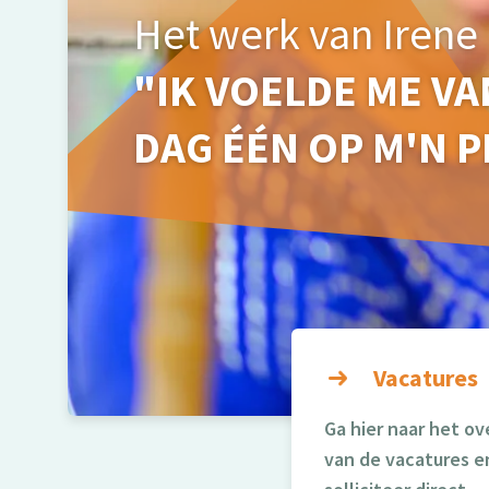
Het werk van Irene
"IK VOELDE ME V
DAG ÉÉN OP M'N P
Vacatures
Ga hier naar het ov
van de vacatures e