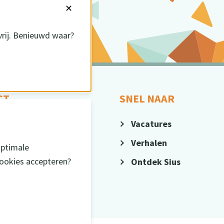
✕
vrij. Benieuwd waar?
CT
SNEL NAAR
4-371130
Vacatures
@sius.nl
Verhalen
optimale
cookies accepteren?
Ontdek Sius