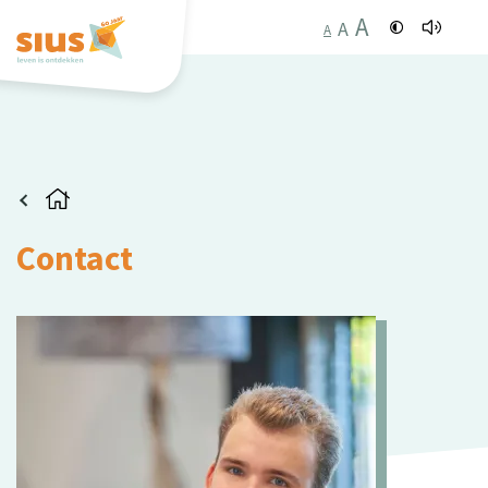
A
A
A
Contact