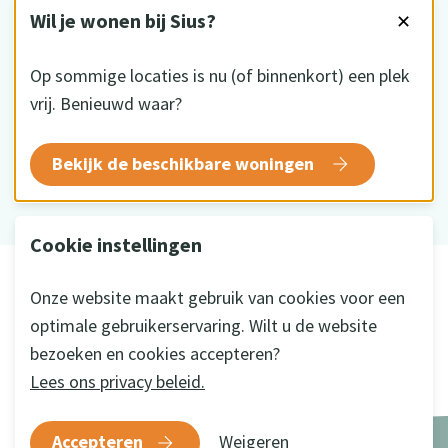
VOLG ONS
Wil je wonen bij Sius?
✕
Op sommige locaties is nu (of binnenkort) een plek
vrij. Benieuwd waar?
HKZ gecertificeerd
Bekijk de beschikbare woningen
Cookie instellingen
© 2026 Sius
Onze website maakt gebruik van cookies voor een
Disclaimer
optimale gebruikerservaring. Wilt u de website
Privacy
bezoeken en cookies accepteren?
Cookie instellingen
Lees ons privacy beleid.
Ontwikkeld door
a&m impact
Accepteren
Weigeren