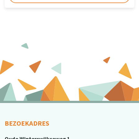
BEZOEKADRES
Oude Winterswijkseweg 1