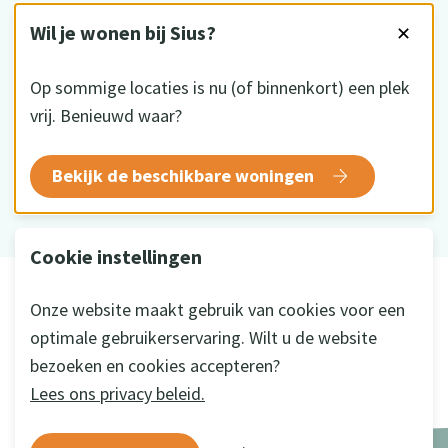
VOLG ONS
Wil je wonen bij Sius?
✕
Op sommige locaties is nu (of binnenkort) een plek
vrij. Benieuwd waar?
HKZ gecertificeerd
Bekijk de beschikbare woningen
Cookie instellingen
© 2026 Sius
Onze website maakt gebruik van cookies voor een
Disclaimer
optimale gebruikerservaring. Wilt u de website
Privacy
bezoeken en cookies accepteren?
Cookie instellingen
Lees ons privacy beleid.
Ontwikkeld door
a&m impact