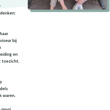
r
e denken:
 haar
iseur bij
k
eiding en
t toezicht.
op
ddels
k waren.
n mooi