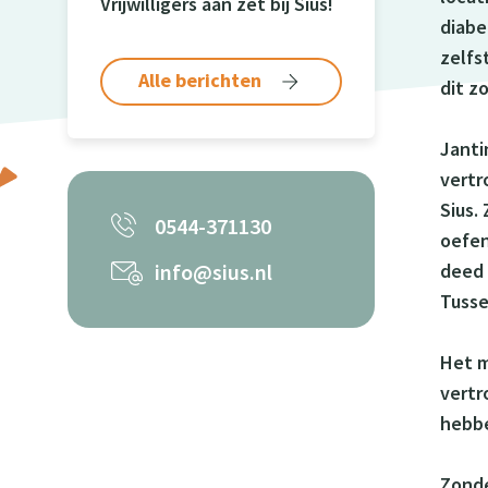
Vrijwilligers aan zet bij Sius!
diabe
zelfs
Alle berichten
dit z
Janti
vertr
Sius. 
0544-371130
oefen
info@sius.nl
deed 
Tusse
Het m
vertr
hebbe
Zonde