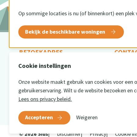
Op sommige locaties is nu (of binnenkort) een plek 
Bekijk de beschikbare woningen
BEZOEKADRES
CONTA
Cookie instellingen
Oude Winterswijkseweg 1
054
7141 DE Groenlo
info
Onze website maakt gebruik van cookies voor een 
gebruikerservaring. Wilt u de website bezoeken en 
Lees ons privacy beleid.
Accepteren
Weigeren
© 2026 Sius
Disclaimer
Privacy
Cookie in