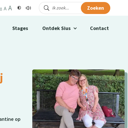
A
Zoeken
A
A
Stages
Ontdek Sius
Contact
j
Jantine op