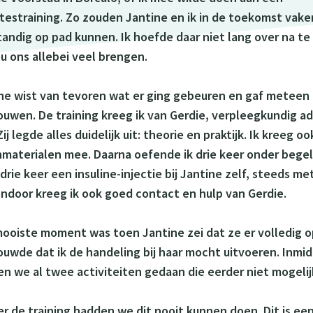
testraining. Zo zouden Jantine en ik in de toekomst vake
tandig op pad kunnen. Ik hoefde daar niet lang over na t
ou ons allebei veel brengen.
ne wist van tevoren wat er ging gebeuren en gaf meteen
ouwen. De training kreeg ik van Gerdie, verpleegkundig adv
Zij legde alles duidelijk uit: theorie en praktijk. Ik kreeg oo
materialen mee. Daarna oefende ik drie keer onder begel
drie keer een insuline-injectie bij Jantine zelf, steeds me
ndoor kreeg ik ook goed contact en hulp van Gerdie.
ooiste moment was toen Jantine zei dat ze er volledig 
ouwde dat ik de handeling bij haar mocht uitvoeren. Inmi
n we al twee activiteiten gedaan die eerder niet mogelij
r de training hadden we dit nooit kunnen doen. Dit is ee