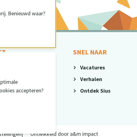
vrij. Benieuwd waar?
CT
SNEL NAAR
4-371130
Vacatures
@sius.nl
Verhalen
optimale
cookies accepteren?
Ontdek Sius
stellingen
Ontwikkeld door
a&m impact