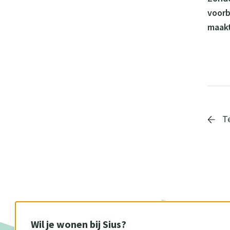
voorb
maakt
Te
Wil je wonen bij Sius?