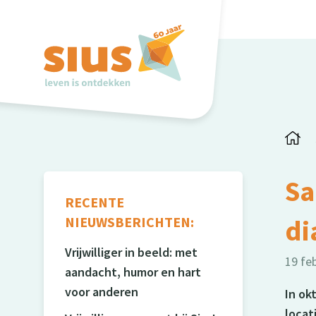
Sa
RECENTE
NIEUWSBERICHTEN:
di
Vrijwilliger in beeld: met
19 fe
aandacht, humor en hart
voor anderen
In ok
locat