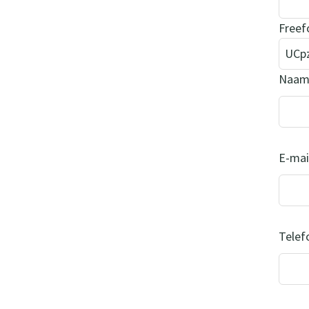
Freef
Naa
E-mai
Tele