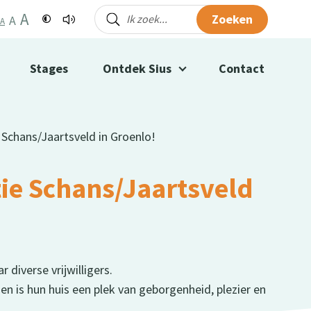
A
Zoeken
A
A
Stages
Ontdek Sius
Contact
e Schans/Jaartsveld in Groenlo!
tie Schans/Jaartsveld
 diverse vrijwilligers.
n is hun huis een plek van geborgenheid, plezier en