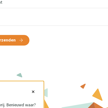
ht
rzenden
✕
vrij. Benieuwd waar?