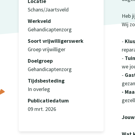
Locatie
Schans/Jaartsveld
Heb j
Werkveld
Wij zo
Gehandicaptenzorg
Soort vrijwilligerswerk
-
Klu
Groep vrijwilliger
repara
-
Tui
Doelgroep
we jo
Gehandicaptenzorg
-
Gas
Tijdsbesteding
gezam
In overleg
- Maa
gezell
Publicatiedatum
09 mrt. 2026
Jouw 
Wat k