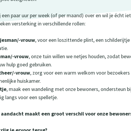
ij een paar uur per week (of per maand) over en wil je écht i
eken versterking in verschillende rollen:
sjesman/-vrouw
, voor een loszittende plint, een schilderi
tie.
nman/-vrouw
, onze tuin willen we netjes houden, zodat bew
uw hulp goed gebruiken.
theer/-vrouw
, zorg voor een warm welkom voor bezoekers e
enlijke huiskamer.
tje
, maak een wandeling met onze bewoners, ondersteun bij
ig langs voor een spelletje.
aandacht maakt een groot verschil voor onze bewoner
rijg je ervoor terug?