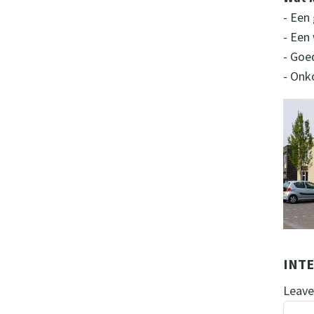
- Een
- Een
- Goe
- Onk
INTE
Leave 