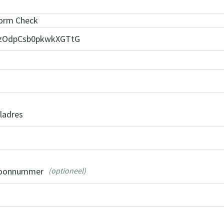
orm Check
m
ladres
foonnummer
(optioneel)