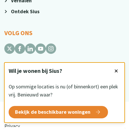
Verhalen
Ontdek Sius
VOLG ONS
Wil je wonen bij Sius?
✕
HKZ gecertificeerd
Op sommige locaties is nu (of binnenkort) een plek
vrij. Benieuwd waar?
© 2026 Sius
Bekijk de beschikbare woningen
Disclaimer
Privacy