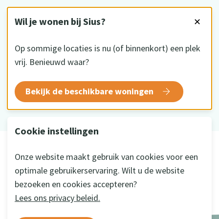
VOLG ONS
Wil je wonen bij Sius?
✕
Op sommige locaties is nu (of binnenkort) een plek
vrij. Benieuwd waar?
HKZ gecertificeerd
Bekijk de beschikbare woningen
Cookie instellingen
© 2026 Sius
Onze website maakt gebruik van cookies voor een
Disclaimer
optimale gebruikerservaring. Wilt u de website
Privacy
bezoeken en cookies accepteren?
Cookie instellingen
Lees ons privacy beleid.
Ontwikkeld door
a&m impact