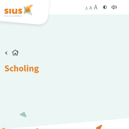
A
A
A
Scholing