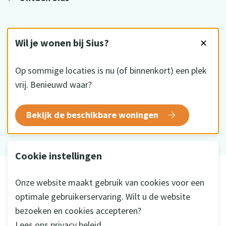
VOLG ONS
Wil je wonen bij Sius?
✕
Op sommige locaties is nu (of binnenkort) een plek
vrij. Benieuwd waar?
HKZ gecertificeerd
Bekijk de beschikbare woningen
Cookie instellingen
© 2026 Sius
Onze website maakt gebruik van cookies voor een
Disclaimer
optimale gebruikerservaring. Wilt u de website
Privacy
bezoeken en cookies accepteren?
Cookie instellingen
Lees ons privacy beleid.