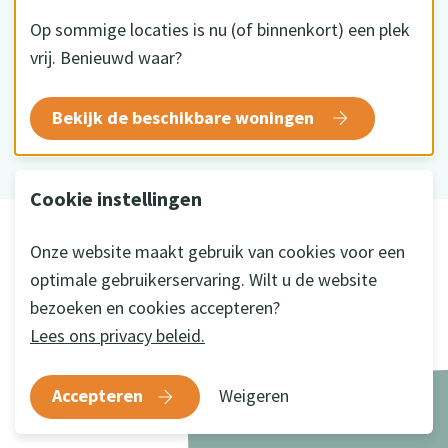
Op sommige locaties is nu (of binnenkort) een plek
vrij. Benieuwd waar?
HKZ gecertificeerd
Bekijk de beschikbare woningen
Cookie instellingen
© 2026 Sius
Onze website maakt gebruik van cookies voor een
Disclaimer
optimale gebruikerservaring. Wilt u de website
Privacy
bezoeken en cookies accepteren?
Cookie instellingen
Lees ons privacy beleid.
Ontwikkeld door
a&m impact
Accepteren
Weigeren
menu